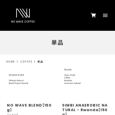
単品
HOME
COFFEE
単品
NO WAVE BLEND【150
SIMBI ANAEROBIC NA
g】
TURAL - Rwanda【150
g】