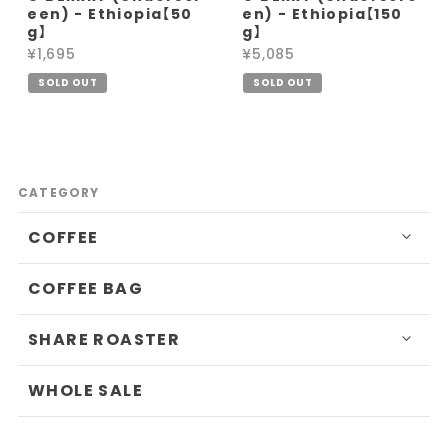
een) - Ethiopia【50
en) - Ethiopia【150
g】
g】
¥1,695
¥5,085
SOLD OUT
SOLD OUT
CATEGORY
COFFEE
COFFEE BAG
SHARE ROASTER
WHOLE SALE