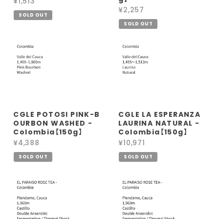
¥1,513
¥2,257
SOLD OUT
SOLD OUT
CGLE POTOSI PINK-B
CGLE LA ESPERANZA
OURBON WASHED -
LAURINA NATURAL -
Colombia【150g】
Colombia【150g】
¥4,388
¥10,971
SOLD OUT
SOLD OUT