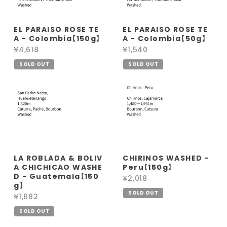
EL PARAISO ROSE TE
EL PARAISO ROSE TE
A - Colombia【150g】
A - Colombia【50g】
¥4,618
¥1,540
SOLD OUT
SOLD OUT
LA ROBLADA & BOLIV
CHIRINOS WASHED -
A CHICHICAO WASHE
Peru【150g】
D - Guatemala【150
¥2,018
g】
SOLD OUT
¥1,682
SOLD OUT