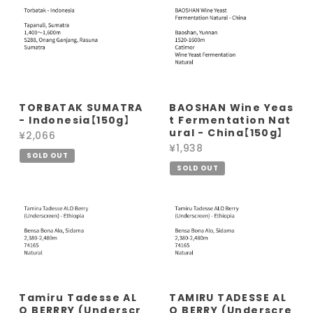
TORBATAK SUMATRA
BAOSHAN Wine Yeas
- Indonesia【150g】
t Fermentation Nat
ural - China【150g】
¥2,066
¥1,938
SOLD OUT
SOLD OUT
Tamiru Tadesse AL
TAMIRU TADESSE AL
O BERRRY (Underscr
O BERRY (Underscre