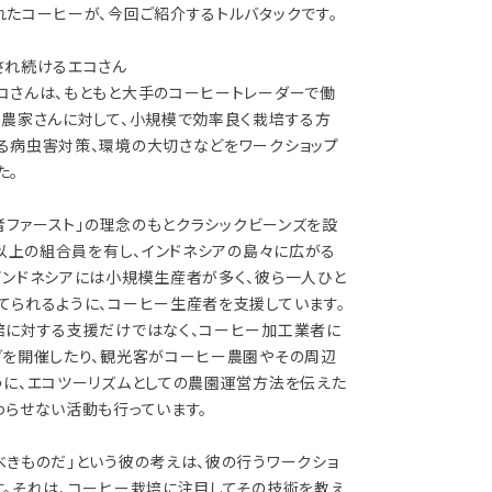
れたコーヒーが、今回ご紹介するトルバタックです。
され続けるエコさん
コさんは、もともと大手のコーヒートレーダーで働
る農家さんに対して、小規模で効率良く栽培する方
る病虫害対策、環境の大切さなどをワークショップ
た。
産者ファースト」の理念のもとクラシックビーンズを設
帯以上の組合員を有し、インドネシアの島々に広がる
インドネシアには小規模生産者が多く、彼ら一人ひと
てられるように、コーヒー生産者を支援しています。
培に対する支援だけではなく、コーヒー加工業者に
グを開催したり、観光客がコーヒー農園やその周辺
うに、エコツーリズムとしての農園運営方法を伝えた
わらせない活動も行っています。
べきものだ」という彼の考えは、彼の行うワークショ
す。それは、コーヒー栽培に注目してその技術を教え