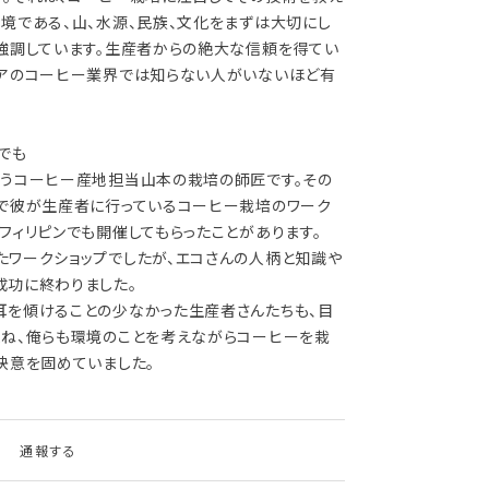
境である、山、水源、民族、文化をまずは大切にし
く強調しています。生産者からの絶大な信頼を得てい
シアのコーヒー業界では知らない人がいないほど有
でも
こうコーヒー産地担当山本の栽培の師匠です。その
アで彼が生産者に行っているコーヒー栽培のワーク
フィリピンでも開催してもらったことがあります。
たワークショップでしたが、エコさんの人柄と知識や
成功に終わりました。
耳を傾けることの少なかった生産者さんたちも、目
よね、俺らも環境のことを考えながらコーヒーを栽
決意を固めていました。
通報する