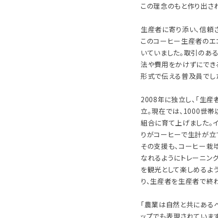
この理念のもと作り出さ
生産者に寄り添い、信頼
このコーヒー生産者のエ
いていました。取引のあ
法や費用をかけずにでき
形式で伝える普及員でし
2008年に独立し、「生
立。現在では、1000世
組合に育て上げました。
りがコーヒーで生計が立
その支援も、コーヒー栽
なれるようにトレーニン
を観光として楽しめるよ
り、生産者を生産者で終
「農業は自然と共にある
ップでも表現されていま