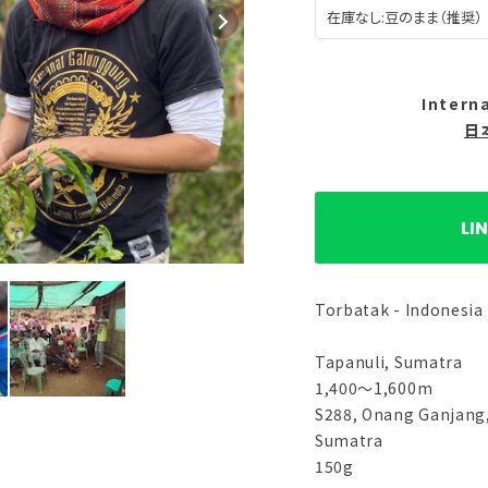
Intern
日
L
Torbatak - Indonesia
Tapanuli, Sumatra
1,400〜1,600m
S288, Onang Ganjang
Sumatra
150g