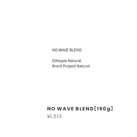
NO WAVE BLEND【150g】
¥1,513