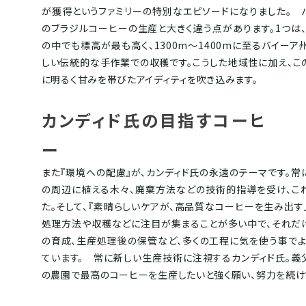
が獲得というファミリーの特別なエピソードになりました。 
のブラジルコーヒーの生産と大きく違う点があります。1つは
の中でも標高が最も高く、1300m〜1400mに至るバイーア
しい伝統的な手作業での収穫です。こうした地域性に加え、こ
に明るく甘みを帯びたアイディティを吹き込みます。
カンディド氏の目指すコーヒ
ー
また『環境への配慮』が、カンディド氏の永遠のテーマです。
の周辺に植える木々、廃棄方法などの技術的指導を受け、こ
た。そして、『素晴らしいケアが、高品質なコーヒーを生み出す
処理方法や収穫などに注目が集まることが多い中で、それだ
の育成、生産処理後の保管など、多くの工程に気を使う事で
ています。 常に新しい生産技術に注視するカンディド氏。義
の農園で最高のコーヒーを生産したいと強く願い、努力を続け