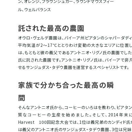
ン、オレンジ、ブラウンシュガー、ラウンドマウスフィー
ル、ウェルバランス
託された最高の農園
オウロ・ヴェルデ農園は、バイーア州ピアタンのシャパーダディ
平均気温が2〜17℃ととりわけ変動の大きなエリアに位置し
は、もともと彼の義父であるアントニオ・リグノ氏の農園でした
氏に託された農園です。アントニオ・リグノ氏は、バイーアで
せるサンジュダス・タデウ農園を運営するスペシャリストです。
家族で分かち合った最高の瞬
間
そんなアントニオ氏から、コーヒーのいろはを教わり、ピアタ
質なコーヒーの生産を始めました。そして、2014年末に開
Harvest 100回記念大会では、1位は義兄弟のカンディド
は義父のアントニオ氏のサンジュダス・タデウ農園、3位は兄